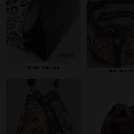
Kellie Toles US
Jana Janouš